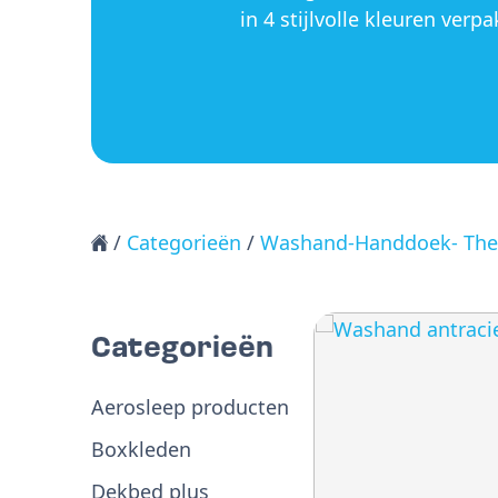
in 4 stijlvolle kleuren verpa
/
Categorieën
/
Washand-Handdoek- The
Categorieën
Aerosleep producten
Boxkleden
Dekbed plus