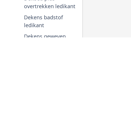
overtrekken ledikant
Dekens badstof
ledikant
Dekens geweven
ledikant
Dekens geweven
wieg
Washand a
Diaper Champ
12 stuks
luieremmers
€
6.99
(
€
8.46
incl
Handdoeken
BTW)
Hoeslaken wieg
Hoeslakens ledikant
Hoezen voor Béaba