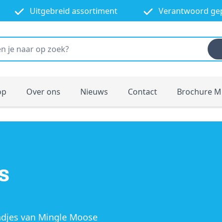
Uitgebreid assortiment
Verantwoord ge
op
Over ons
Nieuws
Contact
Brochure M
s
ndjes van Mingle Moose