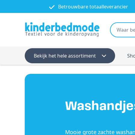
Betrouwbare totaalleverancier
Bekijk het hele assortiment
Sh
Washandje
Mooie grote zachte washa