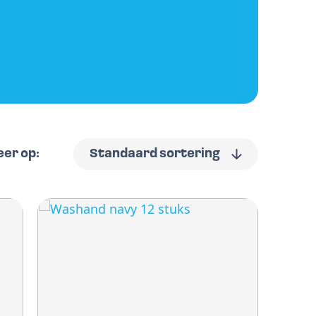
eer op:
Standaard sortering