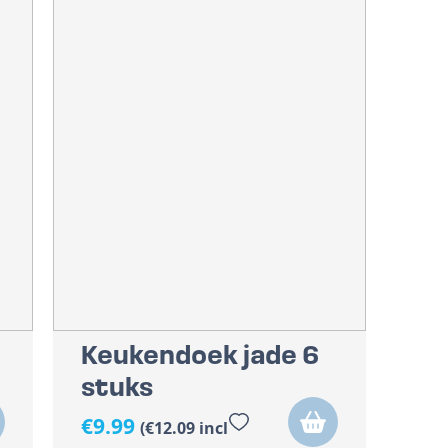
Keukendoek jade 6
stuks
€
9.99
(
€
12.09
incl