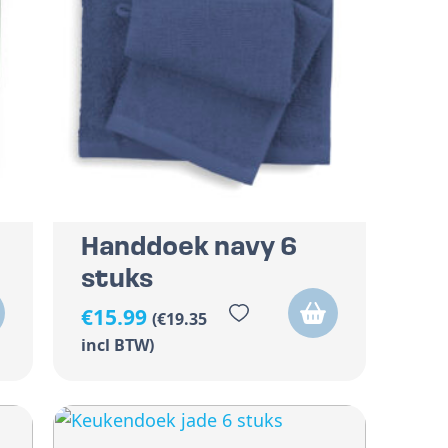
Handdoek navy 6
stuks
€
15.99
(
€
19.35
incl BTW)