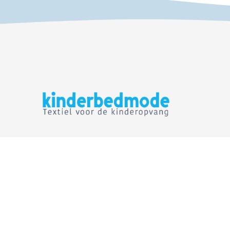
Wij zijn te bereiken op:
Sitem
Contact
Tel.
+31 (0)6 224 243 99
Over o
info@kinderbedmode.nl
Mijn ac