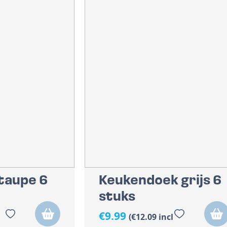
taupe 6
Keukendoek grijs 6
stuks
€
9.99
(
€
12.09
incl