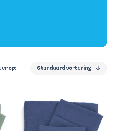
eer op:
Standaard sortering