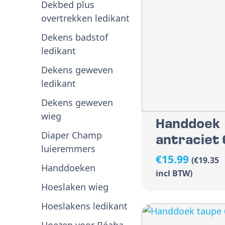
Dekbed plus
overtrekken ledikant
Dekens badstof
ledikant
Dekens geweven
ledikant
Dekens geweven
wieg
Handdoek
Diaper Champ
antraciet 
luieremmers
€
15.99
(
€
19.35
Handdoeken
incl BTW)
Hoeslaken wieg
Hoeslakens ledikant