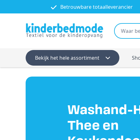
Betrouwbare totaalleverancier
Bekijk het hele assortiment
Sh
Washand-H
Thee en