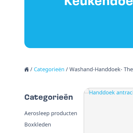
Keukendoe
/
Categorieën
/ Washand-Handdoek- The
Categorieën
Aerosleep producten
Boxkleden