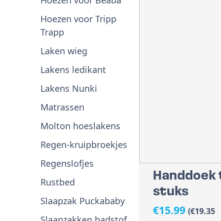
Hoezen voor Béaba
Hoezen voor Tripp
Trapp
Laken wieg
Lakens ledikant
Lakens Nunki
Matrassen
Molton hoeslakens
Regen-kruipbroekjes
Regenslofjes
Handdoek 
Rustbed
stuks
Slaapzak Puckababy
€
15.99
(
€
19.35
Slaapzakken badstof