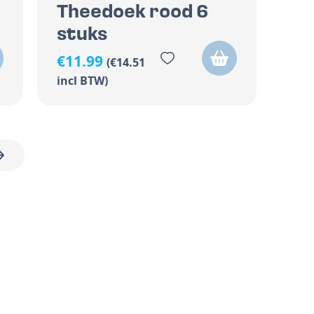
Theedoek rood 6
stuks
€
11.99
(
€
14.51
incl BTW)