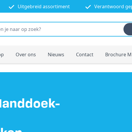
Uitgebreid assortiment
Verantwoord ge
op
Over ons
Nieuws
Contact
Brochure M
anddoek-