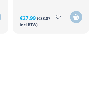
€
27.99
(
€
33.87
incl BTW)