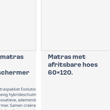
 matras
Matras met
afritsbare hoes
schermer
60×120.
traspakket Evolution
tevig hybrideschuim
novatieve, ademende
mer. Samen creëren ze