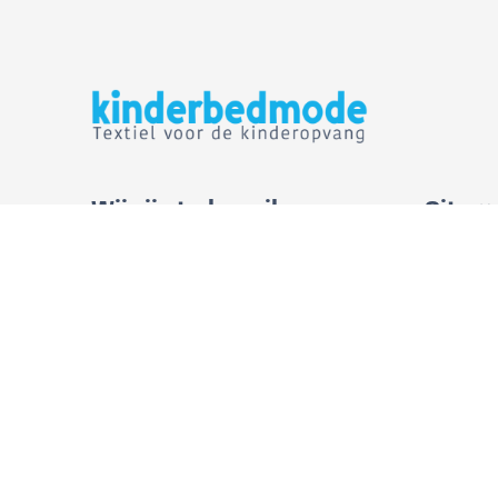
Wij zijn te bereiken op:
Sitem
Contact
Tel.
+31 (0)6 224 243 99
Over o
info@kinderbedmode.nl
Mijn ac
Hollandse Kade 29
1391 JM Abcoude