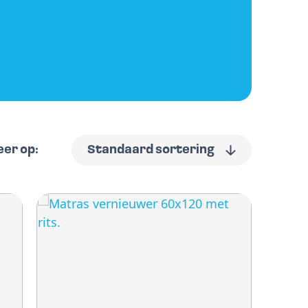
eer op:
Standaard sortering