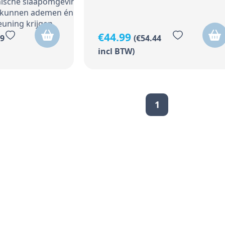
ënische slaapomgeving
j kunnen ademen én de
euning krijgen.
€
44.99
09
(
€
54.44
incl BTW)
1