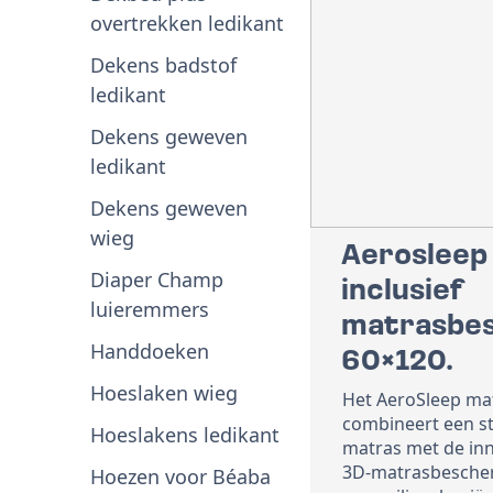
overtrekken ledikant
Dekens badstof
ledikant
Dekens geweven
ledikant
Dekens geweven
wieg
Aerosleep
Diaper Champ
inclusief
luieremmers
matrasbe
Handdoeken
60×120.
Hoeslaken wieg
Het AeroSleep ma
combineert een s
Hoeslakens ledikant
matras met de in
3D-matrasbescher
Hoezen voor Béaba