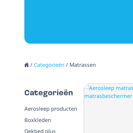
/
Categorieën
/ Matrassen
Categorieën
Aerosleep producten
Boxkleden
Dekbed plus