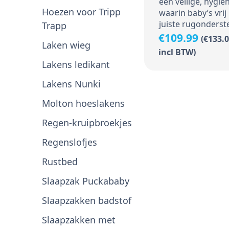
een veilige, hygi
Hoezen voor Tripp
waarin baby’s vri
juiste rugonderst
Trapp
€
109.99
(
€
133.
Laken wieg
incl BTW)
Lakens ledikant
Lakens Nunki
Molton hoeslakens
Regen-kruipbroekjes
Regenslofjes
Rustbed
Slaapzak Puckababy
Slaapzakken badstof
Slaapzakken met