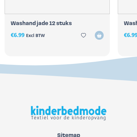
Washand jade 12 stuks
Wash
€
6.99
€
6.9
Excl BTW
Sitemap