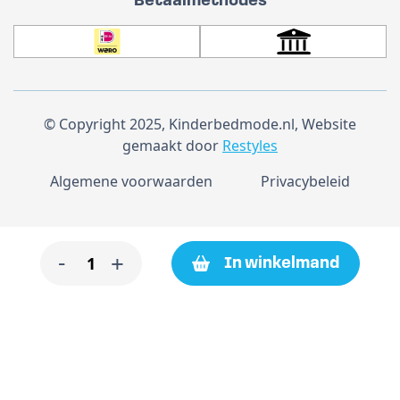
Betaalmethodes
© Copyright 2025, Kinderbedmode.nl, Website
gemaakt door
Restyles
Algemene voorwaarden
Privacybeleid
Washand
-
+
In winkelmand
antraciet
12
stuks
aantal