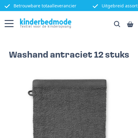
Betrouwbare totaalleverancier
Uitgebreid assor
Washand antraciet 12 stuks