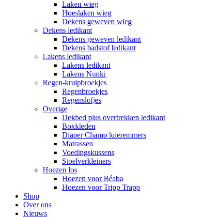
Laken wieg
Hoeslaken wieg
Dekens geweven wieg
Dekens ledikant
Dekens geweven ledikant
Dekens badstof ledikant
Lakens ledikant
Lakens ledikant
Lakens Nunki
Regen-kruipbroekjes
Regenbroekjes
Regenslofjes
Overige
Dekbed plus overtrekken ledikant
Boxkleden
Diaper Champ luieremmers
Matrassen
Voedingskussens
Stoelverkleiners
Hoezen los
Hoezen voor Béaba
Hoezen voor Tripp Trapp
Shop
Over ons
Nieuws