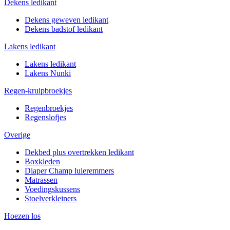
Dekens ledikant
Dekens geweven ledikant
Dekens badstof ledikant
Lakens ledikant
Lakens ledikant
Lakens Nunki
Regen-kruipbroekjes
Regenbroekjes
Regenslofjes
Overige
Dekbed plus overtrekken ledikant
Boxkleden
Diaper Champ luieremmers
Matrassen
Voedingskussens
Stoelverkleiners
Hoezen los