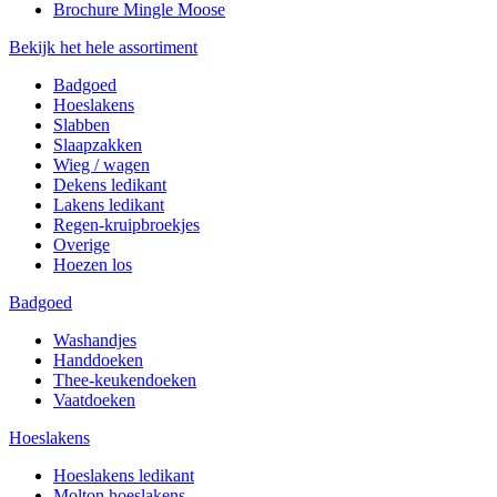
Brochure Mingle Moose
Bekijk het hele assortiment
Badgoed
Hoeslakens
Slabben
Slaapzakken
Wieg / wagen
Dekens ledikant
Lakens ledikant
Regen-kruipbroekjes
Overige
Hoezen los
Badgoed
Washandjes
Handdoeken
Thee-keukendoeken
Vaatdoeken
Hoeslakens
Hoeslakens ledikant
Molton hoeslakens