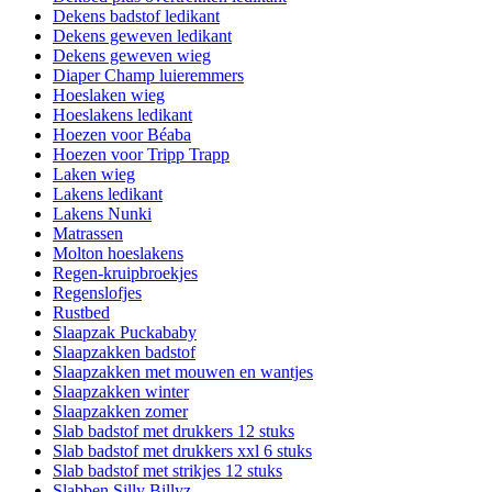
Dekens badstof ledikant
Dekens geweven ledikant
Dekens geweven wieg
Diaper Champ luieremmers
Hoeslaken wieg
Hoeslakens ledikant
Hoezen voor Béaba
Hoezen voor Tripp Trapp
Laken wieg
Lakens ledikant
Lakens Nunki
Matrassen
Molton hoeslakens
Regen-kruipbroekjes
Regenslofjes
Rustbed
Slaapzak Puckababy
Slaapzakken badstof
Slaapzakken met mouwen en wantjes
Slaapzakken winter
Slaapzakken zomer
Slab badstof met drukkers 12 stuks
Slab badstof met drukkers xxl 6 stuks
Slab badstof met strikjes 12 stuks
Slabben Silly Billyz