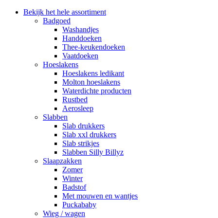
Bekijk het hele assortiment
Badgoed
Washandjes
Handdoeken
Thee-keukendoeken
Vaatdoeken
Hoeslakens
Hoeslakens ledikant
Molton hoeslakens
Waterdichte producten
Rustbed
Aerosleep
Slabben
Slab drukkers
Slab xxl drukkers
Slab strikjes
Slabben Silly Billyz
Slaapzakken
Zomer
Winter
Badstof
Met mouwen en wantjes
Puckababy
Wieg / wagen