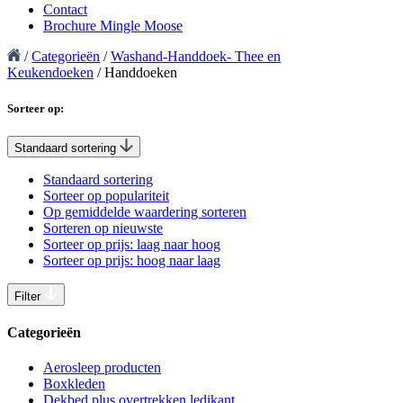
Contact
Brochure Mingle Moose
/
Categorieën
/
Washand-Handdoek- Thee en
Keukendoeken
/ Handdoeken
Sorteer op:
Standaard sortering
Standaard sortering
Sorteer op populariteit
Op gemiddelde waardering sorteren
Sorteren op nieuwste
Sorteer op prijs: laag naar hoog
Sorteer op prijs: hoog naar laag
Filter
Categorieën
Aerosleep producten
Boxkleden
Dekbed plus overtrekken ledikant