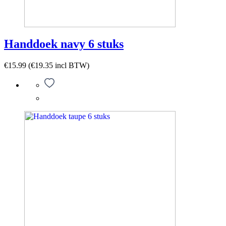
Handdoek navy 6 stuks
€
15.99
(
€
19.35
incl BTW)