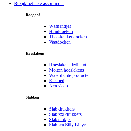
Bekijk het hele assortiment
Badgoed
Washandjes
Handdoeken
Thee-keukendoeken
Vaatdoeken
Hoeslakens
Hoeslakens ledikant
Molton hoeslakens
Waterdichte producten
Rustbed
Aerosleep
Slabben
Slab drukkers
Slab xxl drukkers
Slab strikjes
Slabben Silly Billyz