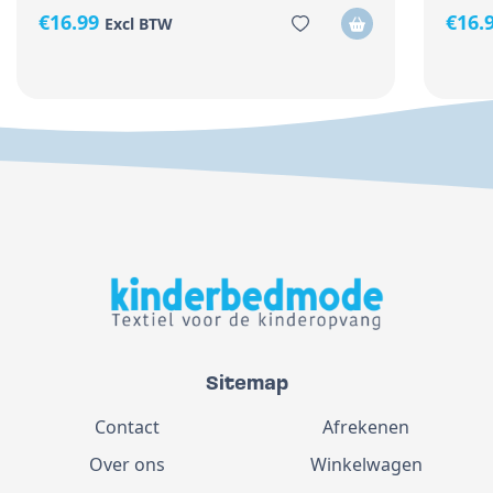
€
16.99
€
16.
Excl BTW
Sitemap
Contact
Afrekenen
Over ons
Winkelwagen