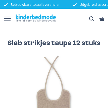
Betrouwbare totaalleverancier
Uitgebreid assor
Slab strikjes taupe 12 stuks