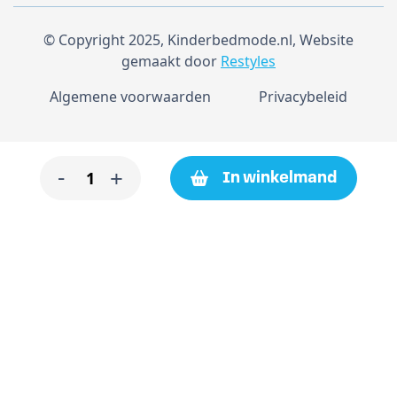
© Copyright 2025, Kinderbedmode.nl, Website
gemaakt door
Restyles
Algemene voorwaarden
Privacybeleid
Slab
-
+
In winkelmand
strikjes
taupe
12
stuks
aantal