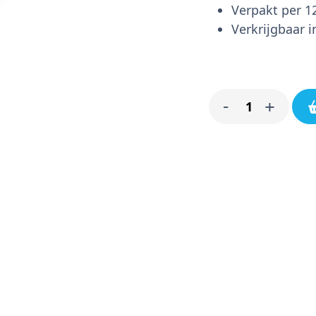
Verpakt per 1
Verkrijgbaar i
Slab
-
+
strikjes
antraciet
12
stuks
aantal