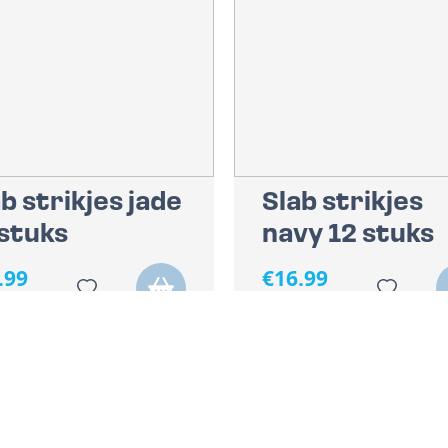
b strikjes jade
Slab strikjes
 stuks
navy 12 stuks
.99
€
16.99
 BTW
Excl BTW