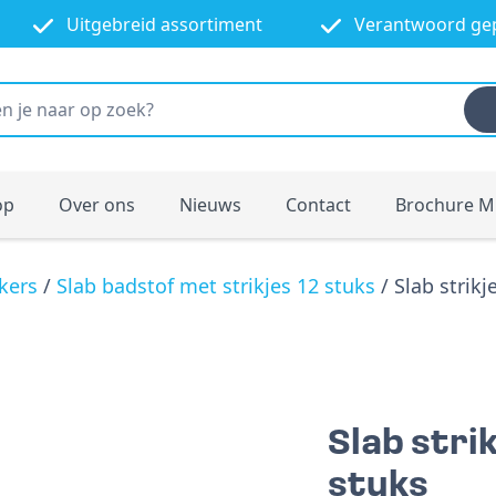
Uitgebreid assortiment
Verantwoord ge
op
Over ons
Nieuws
Contact
Brochure M
kkers
/
Slab badstof met strikjes 12 stuks
/ Slab strikj
Slab stri
stuks