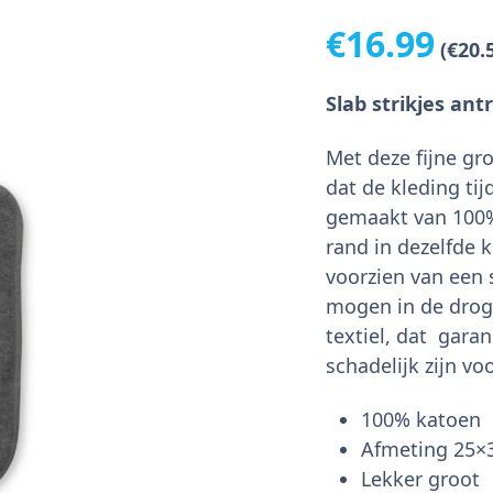
€
16.99
(
€
20.
Slab strikjes ant
Met deze fijne gr
dat de kleding tij
gemaakt van 100%
rand in dezelfde k
voorzien van een 
mogen in de droge
textiel, dat gara
schadelijk zijn v
100% katoen
Afmeting 25×
Lekker groot