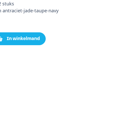
2 stuks
n antraciet-jade-taupe-navy
In winkelmand