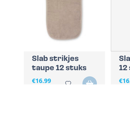
Slab strikjes
Sla
taupe 12 stuks
12
€
16.99
€
16
Excl BTW
Excl