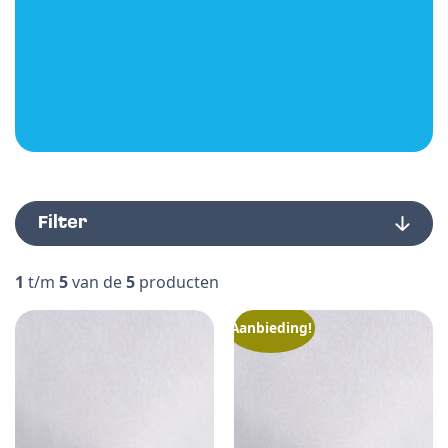
Filter
1
t/m
5
van de
5
producten
Aanbieding!