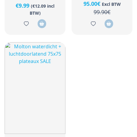
95.00€
Excl BTW
€
9.99
(
€
12.09
incl
99.90€
BTW)