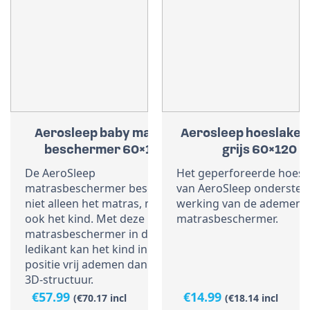
Aerosleep baby matras
Aerosleep hoeslaken 
beschermer 60×120
grijs 60×120
De AeroSleep
Het geperforeerde hoesl
matrasbeschermer beschermt
van AeroSleep ondersteu
niet alleen het matras, maar
werking van de ademend
ook het kind. Met deze
matrasbeschermer.
matrasbeschermer in de
ledikant kan het kind in elke
positie vrij ademen dankzij de
3D-structuur.
€
57.99
€
14.99
(
€
70.17
incl
(
€
18.14
incl