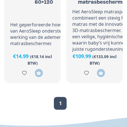
60×120
matrasbeschermer
Het AeroSleep matraspak
combineert een stevig h
matras met de innovatie
Het geperforeerde hoeslaken
3D-matrasbeschermer. S
van AeroSleep ondersteunt de
een veilige, hygiënische
werking van de ademende 3D-
waarin baby’s vrij kunn
matrasbeschermer.
juiste rugondersteuning k
€
14.99
€
109.99
(
€
18.14
incl
(
€
133.09
incl
BTW)
BTW)
1