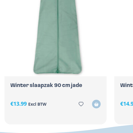
Winter slaapzak 90 cm jade
Wint
€
13.99
€
14.
Excl BTW