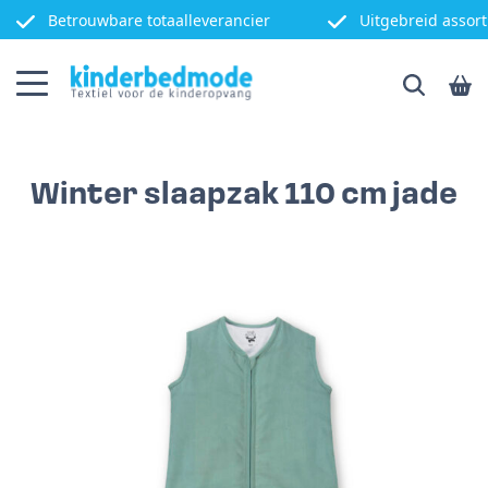
Betrouwbare totaalleverancier
Uitgebreid assor
Winter slaapzak 110 cm jade