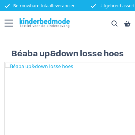
Betrouwbare totaalleverancier
Uitgebreid assor
Béaba up&down losse hoes