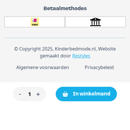
Betaalmethodes
© Copyright 2025, Kinderbedmode.nl, Website
gemaakt door
Restyles
Algemene voorwaarden
Privacybeleid
Béaba
-
+
In winkelmand
up&down
losse
hoes
aantal