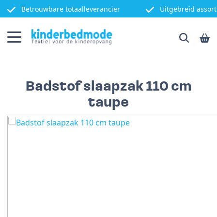
Betrouwbare totaalleverancier
Uitgebreid assor
Badstof slaapzak 110 cm
taupe