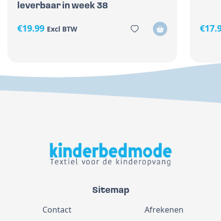
leverbaar in week 38
€
19.99
€
17.
Excl BTW
Sitemap
Contact
Afrekenen