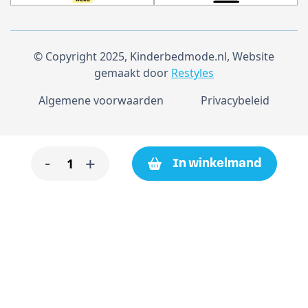
© Copyright 2025, Kinderbedmode.nl, Website
gemaakt door
Restyles
Algemene voorwaarden
Privacybeleid
Badstof
-
+
In winkelmand
slaapzak
110
cm
taupe
aantal